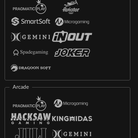
Arcade