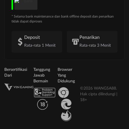
* Selama bank maintenance dan bank offline deposit dan penarikan
tidak dapat diproses
Deposit
Penarikan
Rata-rata 1 Menit
Rata-rata 3 Menit
Bersertifikasi
Tanggung
Browser
Dari
Jawab
Yang
Bermain
Didukung
©2026 WANGSA88.
Hak cipta dilindungi |
18+