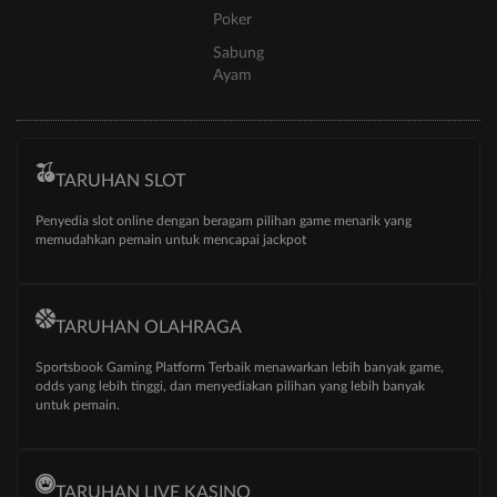
Poker
Sabung
Ayam
TARUHAN SLOT
Penyedia slot online dengan beragam pilihan game menarik yang
memudahkan pemain untuk mencapai jackpot
TARUHAN OLAHRAGA
Sportsbook Gaming Platform Terbaik menawarkan lebih banyak game,
odds yang lebih tinggi, dan menyediakan pilihan yang lebih banyak
untuk pemain.
TARUHAN LIVE KASINO