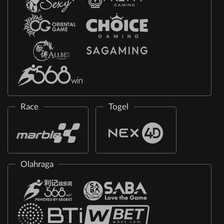
Race
Togel
Olahraga