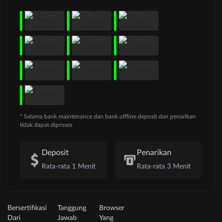
* Selama bank maintenance dan bank offline deposit dan penarikan
tidak dapat diproses
Deposit
Penarikan
Rata-rata 1 Menit
Rata-rata 3 Menit
Bersertifikasi
Tanggung
Browser
Dari
Jawab
Yang