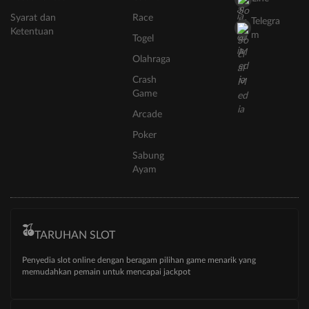
Syarat dan
Race
Telegra
Ketentuan
m
Togel
Olahraga
Crash
Game
Arcade
Poker
Sabung
Ayam
TARUHAN SLOT
Penyedia slot online dengan beragam pilihan game menarik yang
memudahkan pemain untuk mencapai jackpot