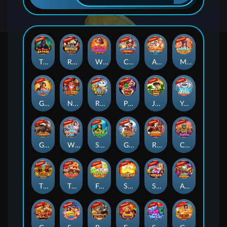
The Great Safari
Royale House
Wild Calavera
Caribbean Riches
Adventure To The West
Mahjong Princess
Golden Moon Empire
Neko Riches
Royal Katt
Poker Ways
Jungle Quest
Yeti Boom
Gold Rush Cowboys
Wild Wet Win
Spirit of the Sea
Goal Go Win
Ranger Showdown
City of Jewels
Tiki Rush
The Nutcrackers
Farm Of Fortune
Spin and Win
Sexy Vegas
Alien Smash